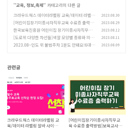
'
'교육, 정보,축제'
' 카테고리의 다른 글
크라우드웍스 데이터라벨링 교육/데이터 라벨링
2023.08.30
알바 사이트/참여 가능 작업 확인하기
[어린이집장기미종사자직무교육 수료증 출력방
2023.08.29
(6)
법]보육교사 자격 취득확인서도 한눈에 볼 수있
한국보육진흥원 어린이집 장기미종사자직무교
2023.08.12
어요.
육 온라인 교육OT/줌(ZOOM)프로그램 설치방
(2)
[도로위 다양한 차선들]색깔 모양별 종류와 의미
2023.08.11
법(모바일, PC)
(주정차 구분선,중앙선)
(6)
2023.08~인도 위 불법주차 1분도 안돼요!6대 주
2023.08.09
(2)
정차 절대 금지구역','과태료','신고방법' 총정리!
(10)
관련글
크라우드웍스 데이터라벨링 교
[어린이집장기미종사자직무교
육/데이터 라벨링 알바 사이트/
육 수료증 출력방법]보육교사 자
참여 가능 작업 확인하기
격 취득확인서도 한눈에 볼 수있