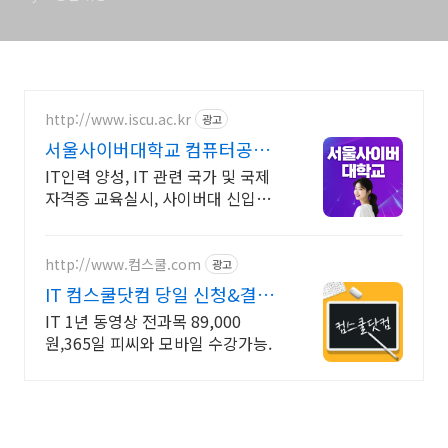
http://www.iscu.ac.kr
광고
서울사이버대학교 컴퓨터공학
과 2026 가을학기 신편입생
IT인력 양성, IT 관련 국가 및 국제
자격증 교육실시, 사이버대 신입생
수 1위 장학금 지급 1위, 학사 석사
박사 온라인복수학위까지
http://www.컴스쿨.com
광고
IT 컴스쿨닷컴 당일 신청&결제
시 기프티콘!
IT 1년 동영상 전과목 89,000
원,365일 피씨와 모바일 수강가능.