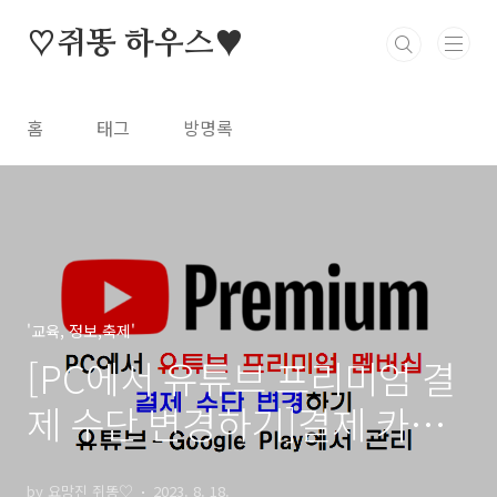
본문 바로가기
♡쥐똥 하우스♥
홈
태그
방명록
'교육, 정보,축제'
[PC에서 유튜브 프리미엄 결
제 수단 변경하기]결제 카드
추가, 삭제하는 방법
by 요망진 쥐똥♡
2023. 8. 18.