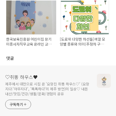
어요.
한국보육진흥원 어린이집 장기
[도로위 다양한 차선들]색깔 모
미종사자직무교육 온라인 교육
양별 종류와 의미(주정차 구분
OT/줌(ZOOM)프로그램 설치방
선,중앙선)
법(모바일, PC)
댓글
♡쥐똥 하우스♥
제주에서 대전으로 시집 온 '요망진 쥐똥 하우스♡' (요망
지다:'야무지다', '똑똑하다'의 제주 방언)의 일상♡ 내돈
내산/맛집/건강/생활/문화/경험의 공유
구독하기