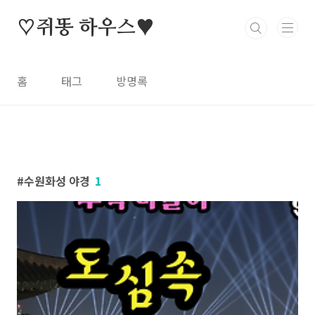
본문 바로가기
♡쥐똥 하우스♥
홈
태그
방명록
수원화성 야경
1