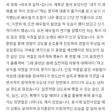
국 영화 <바르게 살자>입니다. 제목은 들어 보았지만 ‘내가 이 영
화를 본 적이 있었나?’하는 생각에 대충의 줄거리를 듣고 보기 시
작했는데 배우들의 조합이 너무 좋았고 17년 전 작품이라 고창
석, 이한위 등 조연 배우들의 젊었을 적 모습이 왠지 반갑고 신기
하기까지 했습니다. 모든 배우들의 연기를 잘했지만 저는 특히 야
심 많은 경찰 서장을 맡은 손병오 배우가 인상 깊었습니다. 모의
훈련을 통해 경찰이 강도를 순조롭게 진압하여 경찰의 위상을 바
로잡겠다는 가벼운 생각으로 이 훈련을 제안했지만 정도만의 실
전 같은 강도 역할은 마주하며 행동이 확 변할 때 그의 표정연기
가 훌륭하며 ‘그래 훈련은 원래 실전처럼 저렇게 대해야지!’하고
모두들 외쳤을 것이라 생각이 듭니다. 인질 역할을 맡은 사람들이
처음엔 대충대충 참여하다가 정도만의 설득과 행동에 의견을 내
면서까지 참여하게 되는데 이런 장면에서 코미디적 요소는 넘쳐
날 정도로 많았습니다. 실전처럼 강도로써 행할 수 있는 살인, 포
박, 실신, 강간, 폭행이 있을 때마다 소품을 활용해 목에 표식을
거는 장면들은 너무나도 재치 있었습니다. 동시에 실전이었을 때
의 상황도 보여주며 모의훈련의 비참여적인 모습을 잘 살려 보여