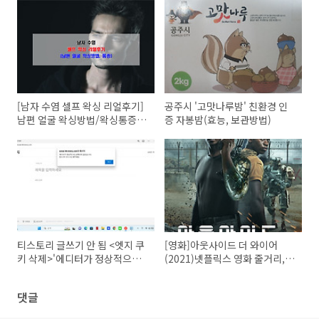
[남자 수염 셀프 왁싱 리얼후기]
공주시 '고맛나루밤' 친환경 인
남편 얼굴 왁싱방법/왁싱통증/
증 자봉밤(효능, 보관방법)
왁싱준비물
티스토리 글쓰기 안 됨 <엣지 쿠
[영화]아웃사이드 더 와이어
키 삭제>'에디터가 정상적으로
(2021)넷플릭스 영화 줄거리,
실행되지 않았습니다.'
결말
댓글