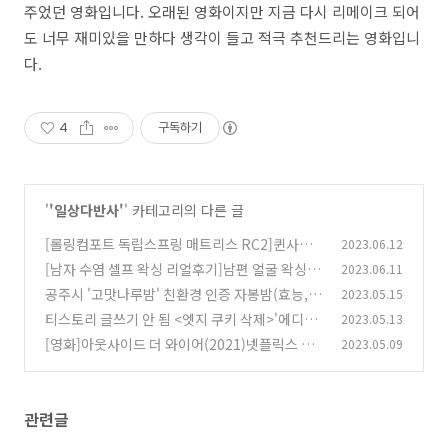
주었던 영화입니다. 오래된 영화이지만 지금 다시 리메이크 되어
도 너무 재미있을 만하다 생각이 들고 적극 추천드리는 영화입니
다.
4
구독하기
'
'일상다반사'
' 카테고리의 다른 글
[롤링컴포트 독립스프링 매트리스 RC2]퀸사이
2023.06.12
즈 롤팩매트리스 구매후기
[남자 수염 셀프 왁싱 리얼후기]남편 얼굴 왁싱방
2023.06.11
(0)
법/왁싱통증/왁싱준비물
공주시 '고맛나루밤' 친환경 인증 자봉밤(효능,
2023.05.15
(0)
보관방법)
티스토리 글쓰기 안 됨 <엣지 쿠키 삭제>'에디터
2023.05.13
(0)
가 정상적으로 실행되지 않았습니다.'
[영화]아웃사이드 더 와이어(2021)넷플릭스 영
2023.05.09
(0)
화 줄거리, 결말
(0)
관련글