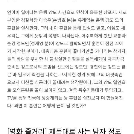
연이어 일어나는 은행 강도 사건으로 민심이 흉흉한 삼포시. 새로
부임한 경찰서장 이승우(손병호 분)는 유례없는 은행 강도 모의
훈련을 실시한다. 그러나 이 훈련을 통해 민심도 얻고, 야심도 채
우려는 그에게 뜻밖의 복병이 나타난다. 어수룩하게 봤던 교통과
순경 정도만(정재영 분)이 강도로 발탁되면서 훈련이 점점 꼬이
기 시작한 것이다. 대충대충 훈련이 끝나기만을 기다리는 참가자
들의 바람을 무시한 채 불성실한 인질들을 설득해가며 차곡차곡
준비된 강도로서의 모범을 선보이는 정도만. 경찰이든 강도든 맡
은 바 임무에 최선을 다하는 고지식한 성격 탓에 그의 머릿속엔
오로지 미션을 성공리에 끝내려는 생각뿐이다. 그의 강도 열연으
로 모의훈련은 끝이 보이지 않고, 결국 특수기동대가 투입되고,
TV를 통해 전국에 생중계되는 등 훈련은 실전보다 더 힘들어진
다! 과연 이 훈련은 어떻게 끝이 날 것인가?
[영화 줄거리] 제목대로 사는 남자 정도