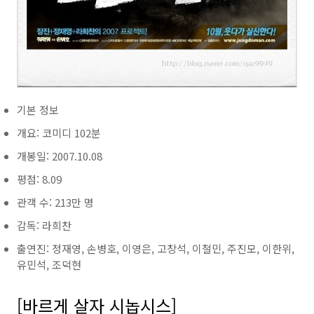
기본 정보
개요: 코미디 102분
개봉일: 2007.10.08
평점: 8.09
관객 수: 213만 명
감독: 라희찬
출연진: 정재영, 손병호, 이영은, 고창석, 이철민, 주진모, 이한위,
유민석, 조덕현
[바르게 살자 시놉시스]