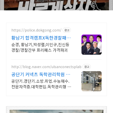
https://police.dokgong.com/
광고
황남기 합격캠프X독한경찰패스
수강생 2명중 1명 합격!
순경, 황남기,박성렬,이인규,진신등
경찰/경찰간부 프리패스 가격파괴
http://blog.naver.com/ulsanconectsplab
광고
공단기 커넥츠 독학관리학원 철
저한 합격집중관리 프로그램
공단기.경단기.소방.취업.수능재수.
전문자격증.대학편입.독학관리형 학
원