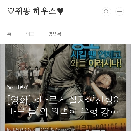
본문 바로가기
♡쥐똥 하우스♥
홈
태그
방명록
'일상다반사'
[영화] <바르게 살자>‘천성이
바른 놈’의 완벽한 은행 강도
극!
by 요망진 쥐똥♡
2023. 5. 8.