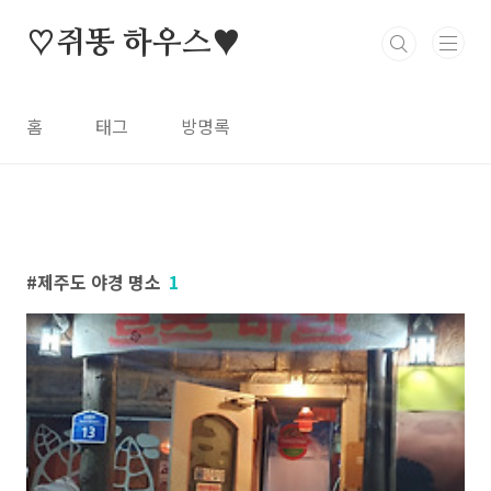
본문 바로가기
♡쥐똥 하우스♥
홈
태그
방명록
제주도 야경 명소
1