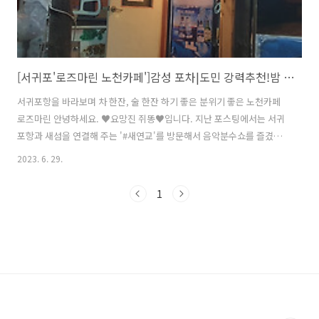
[서귀포'로즈마린 노천카페']감성 포차|도민 강력추천!밤 바다+야경과 함께 차 한잔, 술 한잔!
서귀포항을 바라보며 차 한잔, 술 한잔 하기 좋은 분위기 좋은 노천카페
로즈마린 안녕하세요. ♥요망진 쥐똥♥입니다. 지난 포스팅에서는 서귀
포항과 새섬을 연결해 주는 '#새연교'를 방문해서 음악분수쇼를 즐겼는
데요, 참새가 방앗간을 그냥 지나칠 수없는 것처럼 새연교에 왔다면 빼먹
2023. 6. 29.
지 말고 들리는 곳이 있습니다. 바로 '이상한 변호사 우영우 14 회편'에서
나온 촬영장소로 알려져 있는 곳인, 도민이 많이 가는 도민 찐 추천 맛집
1
'노천카페 로즈마린'입니다. 로즈마린 주소: 제주 서귀포시 남성중로 13
영업시간: 매일 15:00~02:00 매월 둘째 주 토요일 휴무 선불계산/셀프
(진동벨 주심) 전화: 064-762-2808 로즈마린은 천지연폭포 입구에서 도
로 반대편을 바라보면 바로 보이는데요, 주차는 건물 오른편..