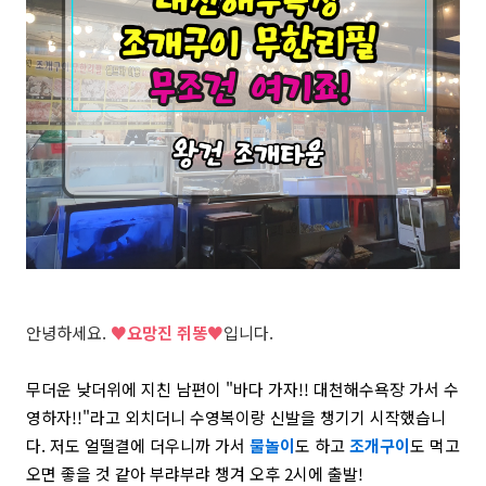
안녕하세요.
♥
요망진 쥐똥♥
입니다.
무더운 낮더위에 지친 남편이 "바다 가자!! 대천해수욕장 가서 수
영하자!!"라고 외치더니 수영복이랑 신발을 챙기기 시작했습니
다. 저도 얼떨결에 더우니까 가서
물놀이
도 하고
조개구이
도 먹고
오면 좋을 것 같아 부랴부랴 챙겨 오후 2시에 출발!