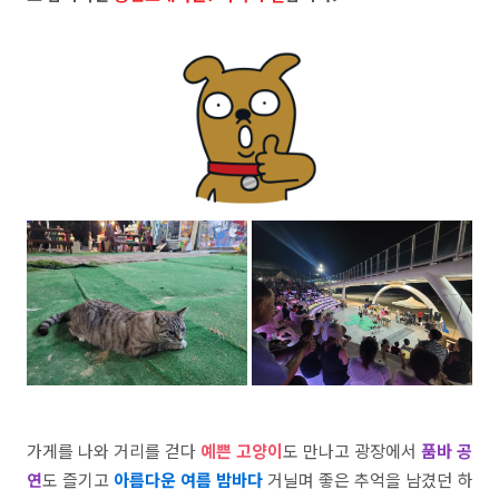
가게를 나와 거리를 걷다
예쁜 고양이
도 만나고 광장에서
품바 공
연
도 즐기고
아름다운 여름 밤바다
거닐며 좋은 추억을 남겼던 하