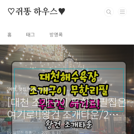
본문 바로가기
♡쥐똥 하우스♥
홈
태그
방명록
'여행, 맛집, 카페, 디저트'
[대천 조개구이 무한리필집은
여기로!]왕건 조개타운/2인
70,000원 무한으로 즐기기!
by 요망진 쥐똥♡
2023. 8. 17.