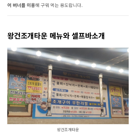
어 버너를 이용
해 구워 먹는 용도랍니다.
왕건조개타운 메뉴와 셀프바소개
왕건조개타운