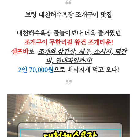
보령 대천해수욕장 조개구이 맛집
대천해수욕장 물놀이보다 더욱 즐거웠던
조개구이 무한리필 왕건 조개타운!
셀프바
로
조개와 삼겹살, 새우, 소시지, 떡갈
비, 열대과일까지!
2인 70,000원
으로 배터지게 먹고 오다!