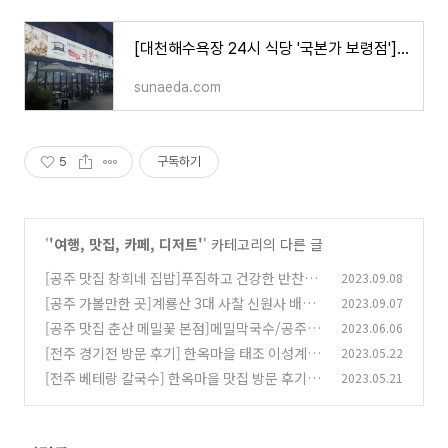
[대천해수욕장 24시 식당 '국본가 보령점']아침식사 가능!수육국밥 한뚝배기 하기!
sunaeda.com
5
구독하기
'
'여행, 맛집, 카페, 디저트'
' 카테고리의 다른 글
[공주 맛집 창희네 집밥]푸짐하고 건강한 반찬과
2023.09.08
오늘의 백반 만둣국!
[공주 가볼만한 곳]계룡산 3대 사찰 신원사 배롱
2023.09.07
(5)
나무 꽃 명소 산책하기 좋아요.
[공주 맛집 춘산 메밀꽃 본점]메밀막국수/공주여
2023.06.06
(0)
행 맛집
[전주 경기전 방문 후기] 한옥마을 태조 이성계의
2023.05.22
(0)
어진이 봉안된곳
[전주 베테랑 칼국수] 한옥마을 맛집 방문 후기/
2023.05.21
(0)
콩국수+쫄면+만두
(0)